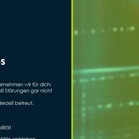
s
bernehmen wir für dich:
t Störungen gar nicht
erzeit betreut.
lität
fälle entstehen