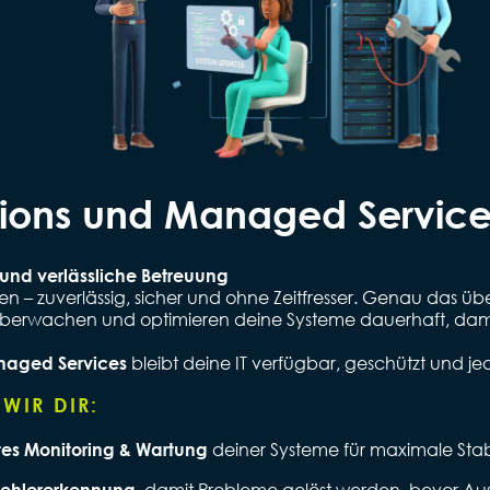
utions und Managed Service
b und verlässliche Betreuung
ufen – zuverlässig, sicher und ohne Zeitfresser. Genau das ü
 überwachen und optimieren deine Systeme dauerhaft, dami
bleibt deine IT verfügbar, geschützt und jed
aged Services
 WIR DIR:
deiner Systeme für maximale Stabi
es Monitoring & Wartung
, damit Probleme gelöst werden, bevor Aus
Fehlererkennung