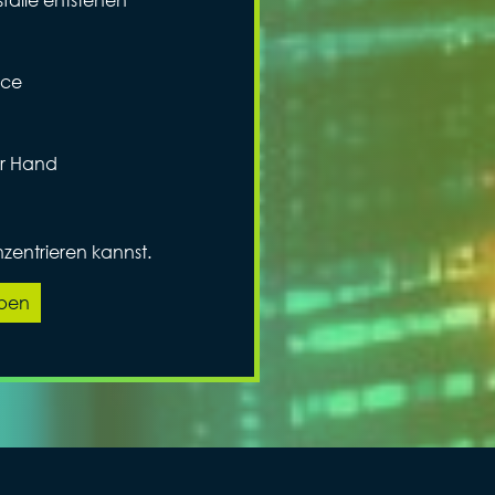
nce
er Hand
zentrieren kannst.
iben