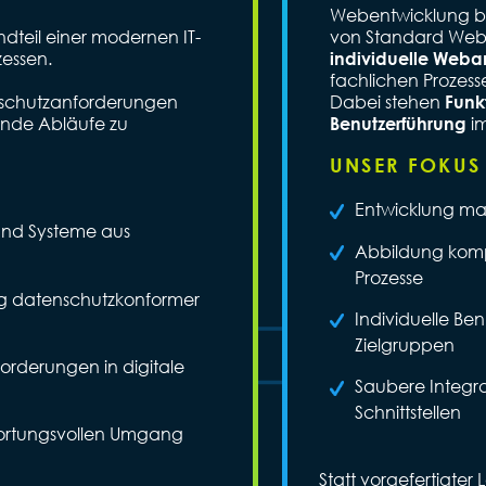
Webentwicklung be
andteil einer modernen IT-
von Standard Websi
essen.
individuelle We
fachlichen Prozess
enschutzanforderungen
Dabei stehen
Funkt
ende Abläufe zu
i
Benutzerführung
UNSER FOKUS 
Entwicklung m
und Systeme aus
Abbildung komp
Prozesse
ng datenschutzkonformer
Individuelle Be
Zielgruppen
orderungen in digitale
Saubere Integr
Schnittstellen
twortungsvollen Umgang
Statt vorgefertigt