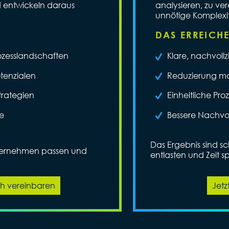
d entwickeln daraus
analysieren, zu ve
unnötige Komplexit
DAS ERREICH
ozesslandschaften
Klare, nachvoll
tenzialen
Reduzierung man
trategien
Einheitliche Pr
e
Bessere Nachvol
Das Ergebnis sind sc
nternehmen passen und
entlasten und Zeit s
ch vereinbaren
Jetz