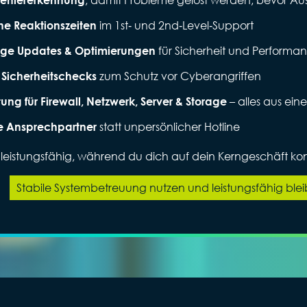
im 1st‑ und 2nd‑Level‑Support
he Reaktionszeiten
für Sicherheit und Performa
ge Updates & Optimierungen
zum Schutz vor Cyberangriffen
 Sicherheitschecks
– alles aus ein
ung für Firewall, Netzwerk, Server & Storage
statt unpersönlicher Hotline
e Ansprechpartner
T leistungsfähig, während du dich auf dein Kerngeschäft kon
Stabile Systembetreuung nutzen und leistungsfähig ble