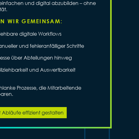
reinfachen und digital abzubilden – ohne
ät.
EN WIR GEMEINSAM:
ziehbare digitale Workflows
ueller und fehleranfälliger Schritte
ozesse über Abteilungen hinweg
lziehbarkeit und Auswertbarkeit
hlanke Prozesse, die Mitarbeitende
paren.
t Abläufe effizient gestalten