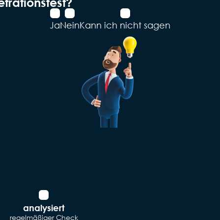
trationstest?
Ja
Nein
Kann ich nicht sagen
analysiert
regelmäßiger Check